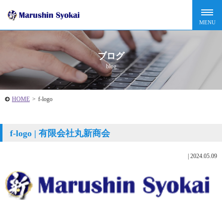
ブログ
blog
HOME
>
f-logo
f-logo | 有限会社丸新商会
|
2024.05.09