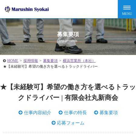
募集要項
requirements
HOME
>
採用情報
>
募集要項
>
横浜営業所（本社）
★【未経験可】希望の働き方を選べるトラックドライバー
★【未経験可】希望の働き方を選べるトラッ
クドライバー | 有限会社丸新商会
仕事内容紹介
仕事の特長
募集要項
応募フォーム