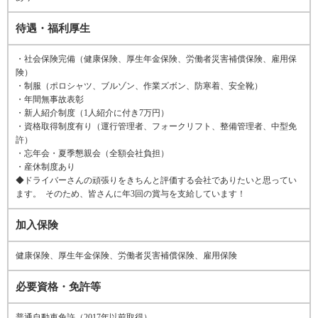
待遇・福利厚生
・社会保険完備（健康保険、厚生年金保険、労働者災害補償保険、雇用保
険）
・制服（ポロシャツ、ブルゾン、作業ズボン、防寒着、安全靴）
・年間無事故表彰
・新人紹介制度（1人紹介に付き7万円）
・資格取得制度有り（運行管理者、フォークリフト、整備管理者、中型免
許）
・忘年会・夏季懇親会（全額会社負担）
・産休制度あり
◆ドライバーさんの頑張りをきちんと評価する会社でありたいと思ってい
ます。 そのため、皆さんに年3回の賞与を支給しています！
加入保険
健康保険、厚生年金保険、労働者災害補償保険、雇用保険
必要資格・免許等
普通自動車免許（2017年以前取得）