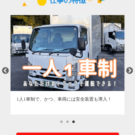
仕事の特徴
1人1車制で、かつ、車両には安全装置も導入！
中
社