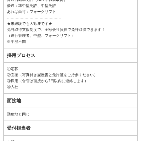
優遇：準中型免許、中型免許
あれば尚可：フォークリフト
…………………………………….
★未経験でも大歓迎です★
免許取得支援制度で、全額会社負担で免許取得できます！
（運行管理者、中型、フォークリフト）
※学歴不問
採用プロセス
①応募
②面接（写真付き履歴書と免許証をご持参ください）
③採用（合否は面接から7日以内に連絡します）
④入社
面接地
勤務地と同じ
受付担当者