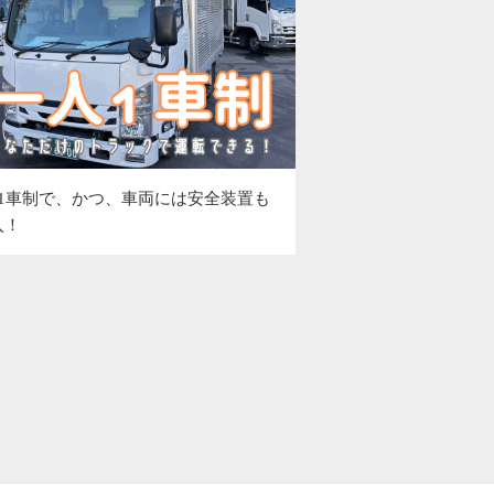
人1車制で、かつ、車両には安全装置も
入！