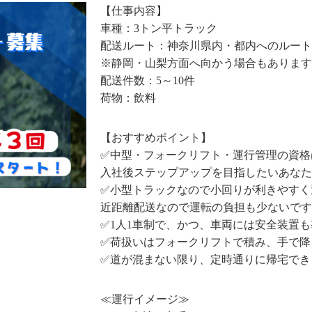
【仕事内容】
車種：3トン平トラック
配送ルート：神奈川県内・都内へのルート
※静岡・山梨方面へ向かう場合もあります
配送件数：5～10件
荷物：飲料
【おすすめポイント】
✅中型・フォークリフト・運行管理の資格
入社後ステップアップを目指したいあなた
✅小型トラックなので小回りが利きやすく
近距離配送なので運転の負担も少ないです
✅1人1車制で、かつ、車両には安全装置
✅荷扱いはフォークリフトで積み、手で降
✅道が混まない限り、定時通りに帰宅でき
≪運行イメージ≫