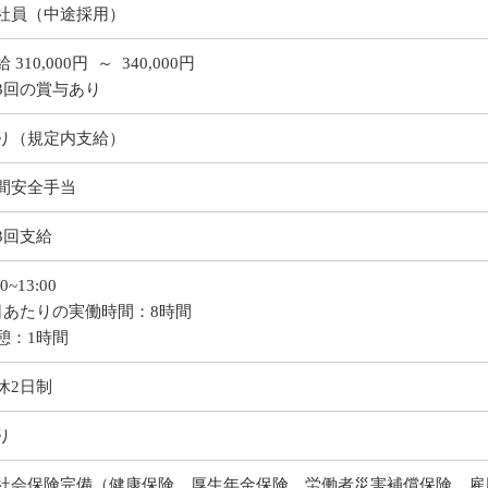
社員（中途採用）
 310,000円 ～ 340,000円
3回の賞与あり
り（規定内支給）
間安全手当
3回支給
00~13:00
日あたりの実働時間：8時間
憩：1時間
休2日制
り
社会保険完備（健康保険、厚生年金保険、労働者災害補償保険、雇