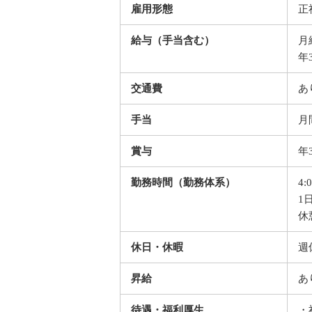
雇用形態
正
給与（手当含む）
月給
年
交通費
あ
手当
月
賞与
年
勤務時間（勤務体系）
4:
1
休
休日・休暇
週
昇給
あ
待遇・福利厚生
・