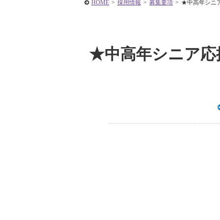
HOME
>
採用情報
>
募集要項
>
★中高年シニア
★中高年シニア応援